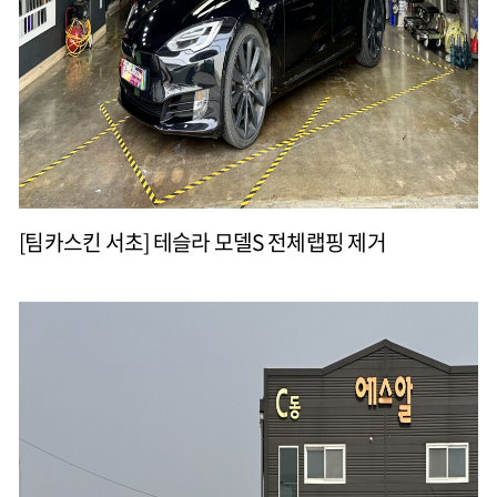
[팀카스킨 서초] 테슬라 모델S 전체랩핑 제거