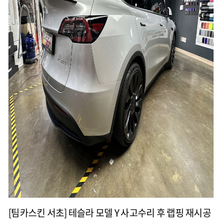
[팀카스킨 서초] 테슬라 모델 Y 사고수리 후 랩핑 재시공