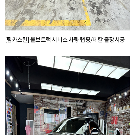
[팀카스킨] 볼보트럭 서비스 차량 랩핑/데칼 출장시공