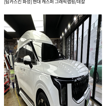
[팀카스킨 화성] 현대 캐스퍼 그래픽랩핑/데칼