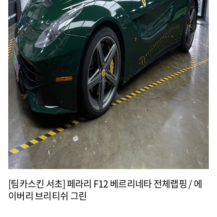
[팀카스킨 서초] 페라리 F12 베르리네타 전체랩핑 / 에
이버리 브리티쉬 그린