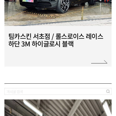
바
로
팀카스킨 서초점 / 롤스로이스 레이스
가
기
하단 3M 하이글로시 블랙
검
색