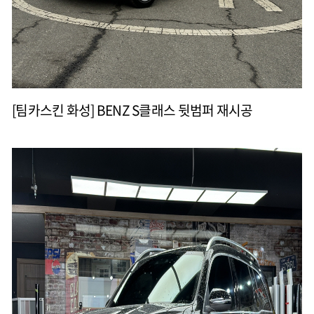
[팀카스킨 화성] BENZ S클래스 뒷범퍼 재시공