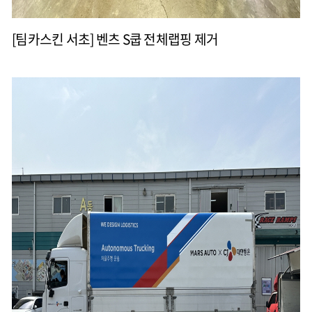
[팀카스킨 서초] 벤츠 S쿱 전체랩핑 제거