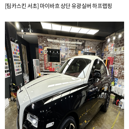
[팀카스킨 서초] 마이바흐 상단 유광실버 하프랩핑