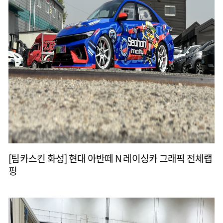
[팀카스킨 화성] 현대 아반떼 N 레이싱카 그래픽 전체랩
핑