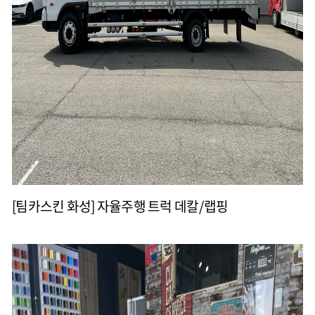
[팀카스킨 화성] 자율주행 트럭 데칼/랩핑