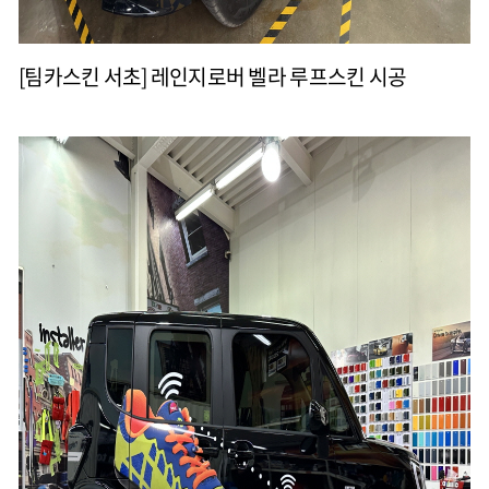
[팀카스킨 서초] 레인지로버 벨라 루프스킨 시공