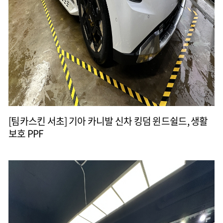
[팀카스킨 서초] 기아 카니발 신차 킹덤 윈드쉴드, 생활
보호 PPF