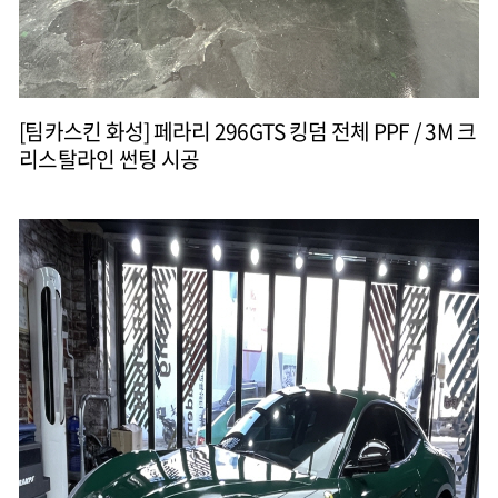
[팀카스킨 화성] 페라리 296GTS 킹덤 전체 PPF / 3M 크
리스탈라인 썬팅 시공