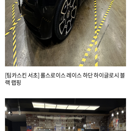
[팀카스킨 서초] 롤스로이스 레이스 하단 하이글로시 블
랙 랩핑