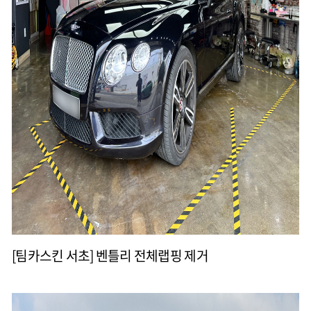
[팀카스킨 서초] 벤틀리 전체랩핑 제거