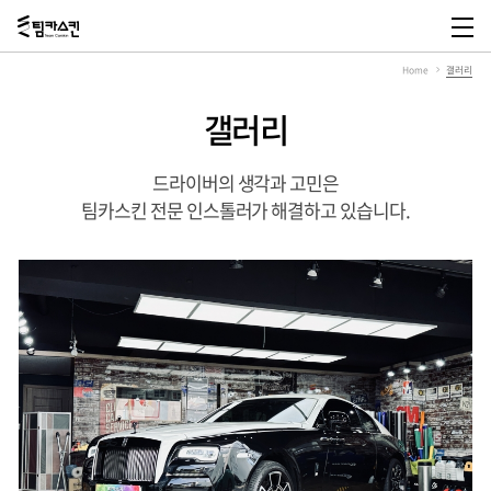
팀
카
메
스
뉴
Home
갤러리
킨,
열
Team
기
Carskin
갤러리
드라이버의 생각과 고민은
팀카스킨 전문 인스톨러가 해결하고 있습니다.