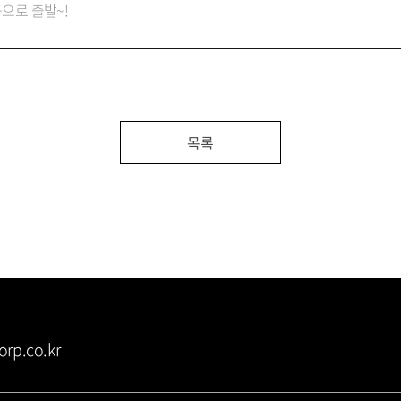
공으로 출발~!
목록
orp.co.kr