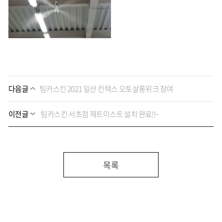
다음글
팀카스킨 2021 일산 킨텍스 오토살롱위크 참여
이전글
팀카스킨 서초점 제트미스트 설치 완료!!~
목록